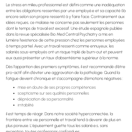
Le stress en milieu professionnel est défini comme une inadéquation
entre les obligations ressenties par un.e employé.e et sa capacité (là
encore selon son propre ressenti) à y faire face. Contrairement aux
idées reçues, ce malaise ne concerne pas seulement les personnes
dont le temps de travail est excessif. Une étude espagnole publiée
dans la revue spécialisée Bio Med Central Psychiatry a mis en
lumière l'existence de cette pression chez les personnes employées
à temps partiel. Avec un travail ressenti comme ennuyeux, les
salariés sous-employés ont un risque triplé de burn-out et peuvent
eux aussi présenter un taux d'absentéisme supérieur à la norme.
Dès l'apparition des premiers symptômes, il est recommandé d'être
pro-actif afin d'éviter une aggravation de la pathologie. Quand la
fatigue devient chronique et s'accompagne d'émotions négatives :
mise en doute de ses propres compétences
scepticisme sur ses qualités personnelles
dépréciation de sa personnalité
irritabilité
il est temps de réagir. Dans notre société hyperconnectée, la
frontière entre vie personnelle et travail tend à devenir de plus en
plus poreuse. L'épuisement guette tous les salarié.e.s, sans
exception, toutes professions confondues.