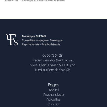
06 66 72 54 28
frederiquesultan@zoho.com
6 Rue Julien Duvivier, 69003 Lyon
Lundi au Sam de 9h à 19h
Pages
Accueil
Psychanalyste
Actualités
Contact