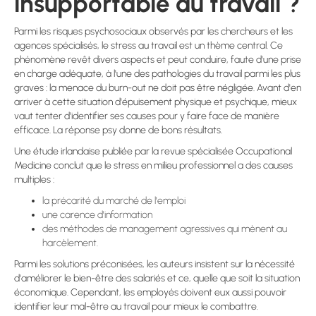
insupportable au travail ?
Parmi les risques psychosociaux observés par les chercheurs et les
agences spécialisés, le stress au travail est un thème central. Ce
phénomène revêt divers aspects et peut conduire, faute d'une prise
en charge adéquate, à l'une des pathologies du travail parmi les plus
graves : la menace du burn-out ne doit pas être négligée. Avant d'en
arriver à cette situation d'épuisement physique et psychique, mieux
vaut tenter d'identifier ses causes pour y faire face de manière
efficace. La réponse psy donne de bons résultats.
Une étude irlandaise publiée par la revue spécialisée Occupational
Medicine conclut que le stress en milieu professionnel a des causes
multiples :
la précarité du marché de l'emploi
une carence d'information
des méthodes de management agressives qui mènent au
harcèlement.
Parmi les solutions préconisées, les auteurs insistent sur la nécessité
d'améliorer le bien-être des salariés et ce, quelle que soit la situation
économique. Cependant, les employés doivent eux aussi pouvoir
identifier leur mal-être au travail pour mieux le combattre.