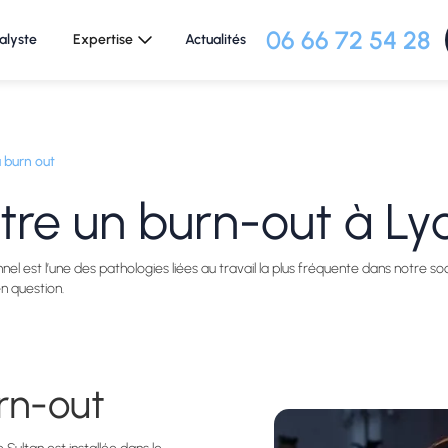
06 66 72 54 28
alyste
Expertise
Actualités
 burn out
tre un burn-out à Ly
 est l’une des pathologies liées au travail la plus fréquente dans notre soc
n question.
rn-out