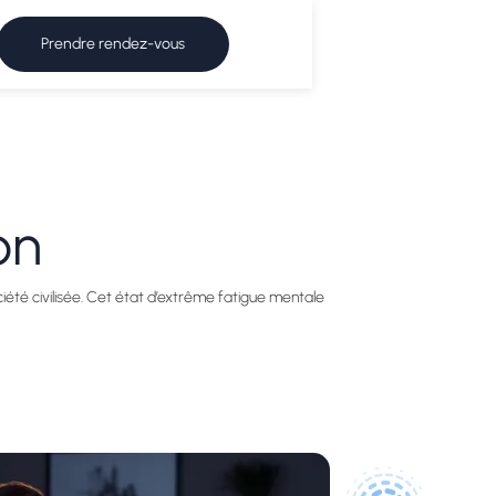
Prendre rendez-vous
on
iété civilisée. Cet état d’extrême fatigue mentale