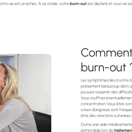
otre vie est un échec. À ce stade, votre
burn-out
est déclaré et vous ne sav
Comment 
burn-out 
Les symptômes liés à votre 
présentent beaucoup alors q
pouvez ressentir des difficult
Vous souffrez éventuellement
concentration. Vous êtes co
crises d’angoisse sont fréq
être des réactions cutanées e
Outre une aide médicamenteu
primordiale lors du
traitemen