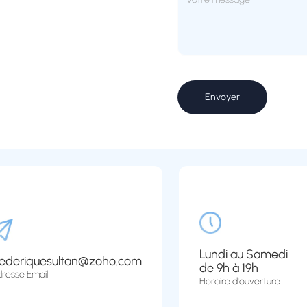
Lundi au Samedi
rederiquesultan@zoho.com
de 9h à 19h
resse Email
Horaire d'ouverture