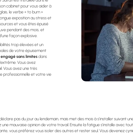
Sultan est installée dans le
son cabinet pour vous aider à
lais, le verbe « to burn »
e longue exposition au stress et
sources et vous êtes épuisé
ve pendant des mois, et
une façon explosive.
ilités trop élevées et un
pales de votre épuisement
,
engagé sans limites
dans
 l’extrême. Vous avez
l. Vous avez une très
professionnelle et votre vie
déclare pas du jour au lendemain, mais met des mois à s’installer suivant un
ne mauvaise opinion de votre travail. Ensuite la fatigue s’installe avec t
ante, vous préférez vous isoler des autres et rester seul. Vous devenez cyni