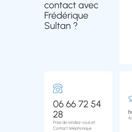
contact avec
Frédérique
Sultan ?
06 66 72 54
28
f
Ad
Prise de rendez-vous et
Contact téléphonique