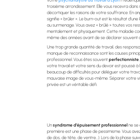
Votre
psychanalyste du travail à Lyon
Frédérique 
troisième arrondissement. Elle vous recevra dans 
décortiquer les raisons de votre souffrance. En ang
signifie « brûler ». Le burn-out est le résultat d’un
au surmenage. Vous avez « brûlé » toutes vos res
mentalement et physiquement. Cette maladie cou
même des années avant de se déclarer souvent d’
Une trop grande quantité de travail, des responsab
manque de reconnaissance sont les causes princi
professionnel. Vous êtes souvent
perfectionniste
votre travail et votre sens du devoir est poussé à
beaucoup de difficultés pour déléguer votre travai
mauvaise image de vous-même. Séparer votre vie 
privée est un véritable défi.
Un
syndrome d’épuisement professionnel
ne se 
première est une phase de pessimisme. Vous avez u
de dos, de tête, de ventre…). Lors de la phase suiv