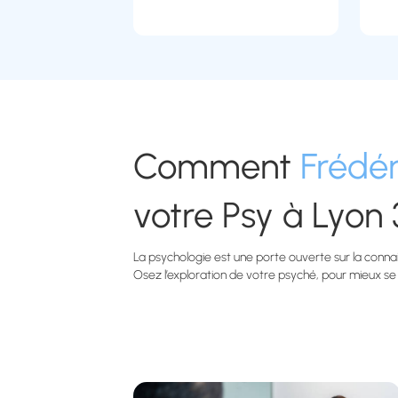
Comment
Frédér
votre Psy à Lyon 
La psychologie est une porte ouverte sur la connai
Osez l’exploration de votre psyché, pour mieux s