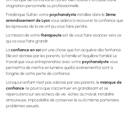
stagnation personnelle ou professionnelle.
Frédérique Sultan, votre
psychanalyste
installée dans le
3ème
arrondissement de Lyon
vous aidera à recouvrer la confiance que
les épreuves de la vie ont pu vous faire perdre.
La mission de votre
thérapeute
est de vous faire avancer vers ce
qui va vous faire grandir.
La
confiance en soi
est une chose que l'on acquière dès l'enfance.
Elle est donnée par les parents, la famille et l'équilibre familial. Le
travail que vous entreprendrez avec votre
psychanalyste
vous
permettra de mettre en lumière quel(s) évènement(s) sont à
l'origine de cette perte de confiance.
Lorsqu'un enfant n'est pas valorisé par ses parents, le
manque de
confiance
ne pourra que s'accentuer en grandissant et se
répercutera sur ses échecs de vie : échec au travail, instabilité
amoureuse, impossibilité de conserver le ou la même partenaire,
problèmes sexuels...