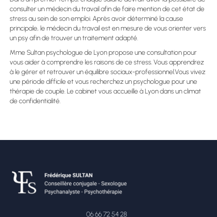
consulter un médecin du travail afin de faire mention de cet état de
stress au sein de son emploi. Après avoir déterminé la cause
principale, le médecin du travail est en mesure de vous orienter vers
un psy afin de trouver un traitement adapté.
Mme Sultan psychologue de Lyon propose une consultation pour
vous aider à comprendre les raisons de ce stress. Vous apprendrez
à le gérer et retrouver un équilibre sociaux-professionnel.Vous vivez
une période difficile et vous recherchez un psychologue pour une
thérapie de couple. Le cabinet vous accueille à Lyon dans un climat
de confidentialité.
06 66 72 54 28