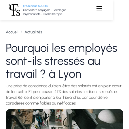
Frédérique SULTAN
Conseillère conjugale - Sexologue
Psychanalyste - Psychothérapie
Accueil
/
Actualités
Pourquoi les employés
sont-ils stressés au
travail ? à Lyon
Une prise de conscience du bien-être des salariés est en plein cœur
de l’actualité. Et pour cause : 41 % des salariés se disent stressés au
travail. Réticent à en parler à leur hiérarchie, par peur d’être
considérés comme faibles ou inefficaces.